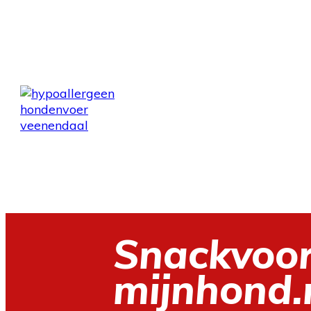
Snackvoo
mijnhond.