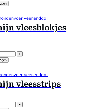
wagen
ijn vleesblokjes
+
wagen
ijn vleesstrips
+