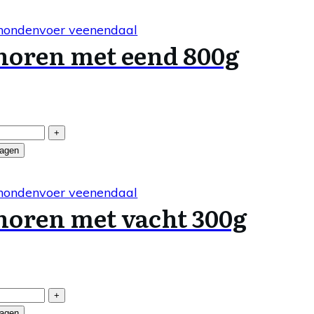
noren met eend 800g
+
wagen
noren met vacht 300g
+
wagen