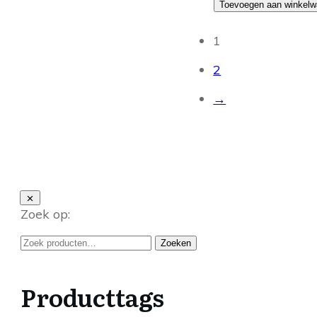
konijn
Toevoegen aan winkel
vleesstrips
aantal
1
2
→
Zoek op:
Zoeken
Zoeken
naar:
Producttags