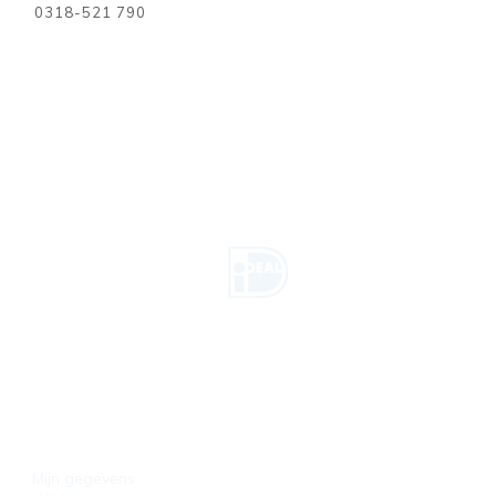
0318-521 790
U betaalt veilig
HANDIGE LINKS
CONTACTF
Mijn gegevens