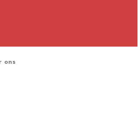
r ons
S