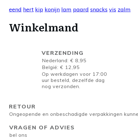
eend
hert
kip
konijn
lam
paard
snacks
vis
zalm
Winkelmand
VERZENDING
Nederland: € 8,95
België: € 12,95
Op werkdagen voor 17:00
uur besteld, dezelfde dag
nog verzonden.
RETOUR
Ongeopende en onbeschadigde verpakkingen kunnen
VRAGEN OF ADVIES
bel ons