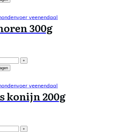
noren 300g
+
wagen
s konijn 200g
+