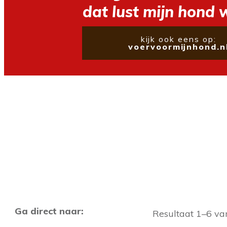
dat lust mijn hond 
kijk ook eens op:
voervoormijnhond.n
Ga direct naar:
Resultaat 1–6 va