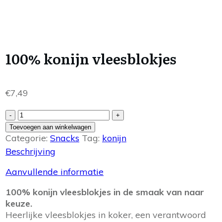
100% konijn vleesblokjes
€
7,49
100%
-
+
konijn
Toevoegen aan winkelwagen
vleesblokjes
Categorie:
Snacks
Tag:
konijn
aantal
Beschrijving
Aanvullende informatie
100% konijn vleesblokjes in de smaak van naar
keuze.
Heerlijke vleesblokjes in koker, een verantwoord