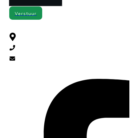
Verstuur
CONTACT
Cuneraweg 385 , 3911 RL Rhenen
0318-521790
diervoeders@yahoo.com
SOCIAL