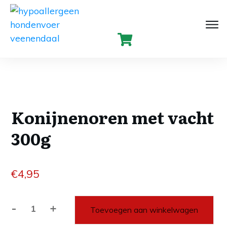
Konijnenoren met vacht
300g
€
4,95
-
+
Toevoegen aan winkelwagen
Konijnenoren