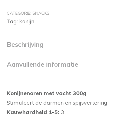
met
vacht
CATEGORIE:
SNACKS
300g
Tag:
konijn
aantal
Beschrijving
Aanvullende informatie
Konijnenoren met vacht 300g
Stimuleert de darmen en spijsvertering
Kauwhardheid 1-5:
3