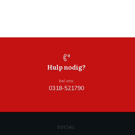
Hulp nodig?
bel ons:
0318-521790
SOCIAL