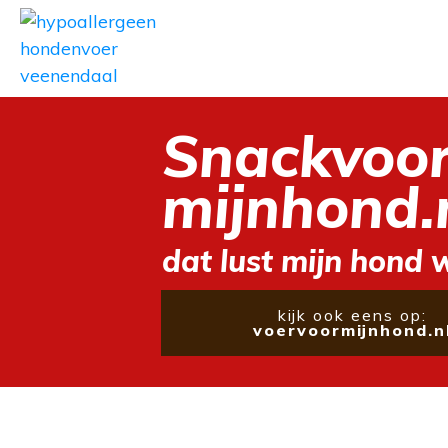
Snackvoo
mijnhond.
dat lust mijn hond 
kijk ook eens op:
voervoormijnhond.n