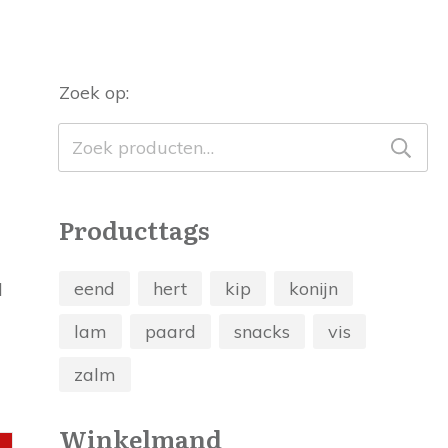
Zoek op:
Zoeken
naar:
Producttags
eend
hert
kip
konijn
lam
paard
snacks
vis
zalm
Winkelmand