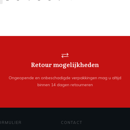
Retour mogelijkheden
Ongeopende en onbeschadigde verpakkingen mag u altijd
binnen 14 dagen retourneren
ORMULIER
CONTACT