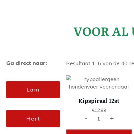
VOOR AL
Ga direct naar:
Resultaat 1–6 van de 40 r
Lam
Kipspiraal 12st
€
12,99
-
+
Kipspiraal
Hert
12st
aantal