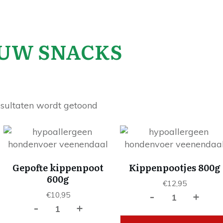
 UW SNACKS
esultaten wordt getoond
Gepofte kippenpoot
Kippenpootjes 800g
600g
€
12,95
-
+
€
10,95
Kippenpootjes
-
+
Gepofte
800g
kippenpoot
aantal