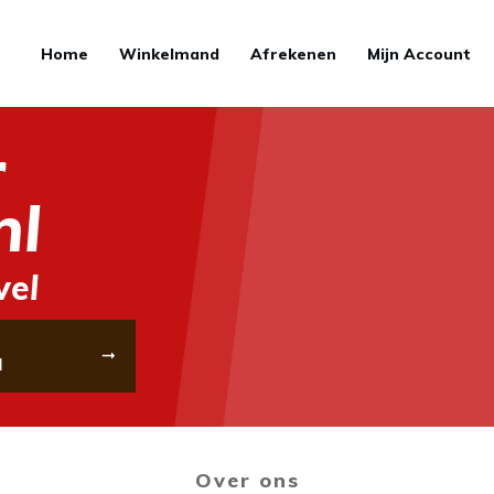
Home
Winkelmand
Afrekenen
Mijn Account
r
nl
wel
l
Over ons