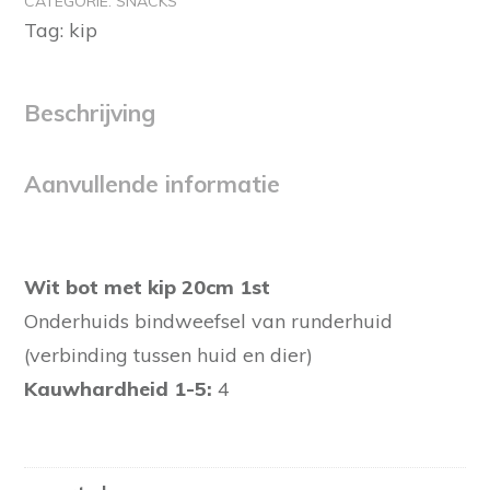
CATEGORIE:
SNACKS
kip
Tag:
kip
20cm
1st
aantal
Beschrijving
Aanvullende informatie
Wit bot met kip 20cm 1st
Onderhuids bindweefsel van runderhuid
(verbinding tussen huid en dier)
Kauwhardheid 1-5:
4