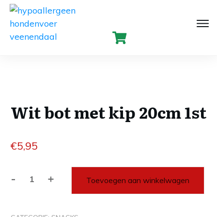
Wit bot met kip 20cm 1st
€
5,95
-
+
Toevoegen aan winkelwagen
Wit
bot
met