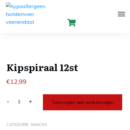
Kipspiraal 12st
€
12,99
-
+
Toevoegen aan winkelwagen
Kipspiraal
12st
aantal
CATEGORIE:
SNACKS