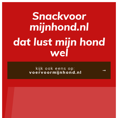
Snackvoor
mijnhond.nl
dat lust mijn hond
wel
kijk ook eens op:
voervoormijnhond.nl