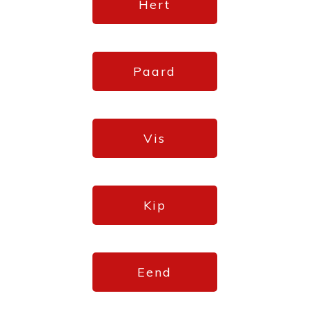
Hert
Paard
Vis
Kip
Eend