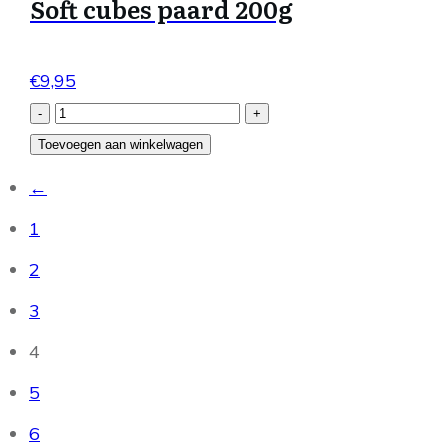
Soft cubes paard 200g
€
9,95
Soft
-
+
cubes
Toevoegen aan winkelwagen
paard
←
200g
1
aantal
2
3
4
5
6