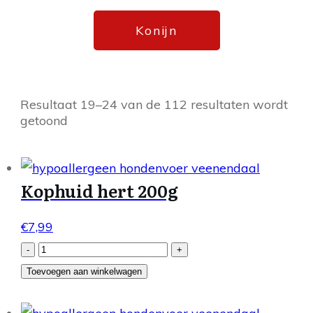
Konijn
Resultaat 19–24 van de 112 resultaten wordt
getoond
Kophuid hert 200g
€
7,99
Kophuid
-
+
hert
Toevoegen aan winkelwagen
200g
aantal