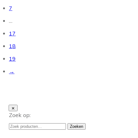
7
…
17
18
19
→
Zoek op:
Zoeken
Zoeken
naar: