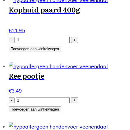
Kophuid paard 400g
€
11,95
Kophuid
-
+
paard
Toevoegen aan winkelwagen
400g
aantal
Ree pootje
€
3,49
Ree
-
+
pootje
Toevoegen aan winkelwagen
aantal