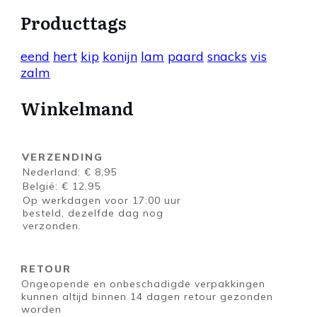
Producttags
eend
hert
kip
konijn
lam
paard
snacks
vis
zalm
Winkelmand
VERZENDING
Nederland: € 8,95
België: € 12,95
Op werkdagen voor 17:00 uur
besteld, dezelfde dag nog
verzonden.
RETOUR
Ongeopende en onbeschadigde verpakkingen
kunnen altijd binnen 14 dagen retour gezonden
worden