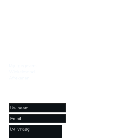
Hulp nodig?
bel ons:
0318-521790
HANDIGE LINKS
Mijn gegevens
Winkelmand
Afrekenen
CONTACTFORMULIER