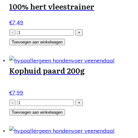
100% hert vleestrainer
€
7,49
100%
-
+
hert
Toevoegen aan winkelwagen
vleestrainer
aantal
Kophuid paard 200g
€
7,99
Kophuid
-
+
paard
Toevoegen aan winkelwagen
200g
aantal