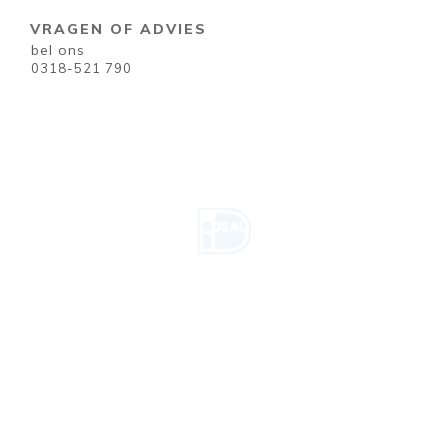
VRAGEN OF ADVIES
bel ons
0318-521 790
U betaalt veilig
Retour mogelijkheden
Ongeopende en onbeschadigde verpakkingen mag u altijd
binnen 14 dagen retourneren