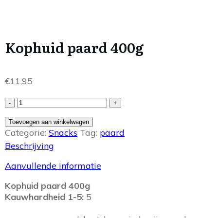
Kophuid paard 400g
€
11,95
Kophuid
-
+
paard
Toevoegen aan winkelwagen
400g
Categorie:
Snacks
Tag:
paard
aantal
Beschrijving
Aanvullende informatie
Kophuid paard 400g
Kauwhardheid 1-5:
5