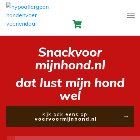
Snackvoor
mijnhond.nl
dat lust mijn hond
wel
kijk ook eens op:
voervoormijnhond.nl