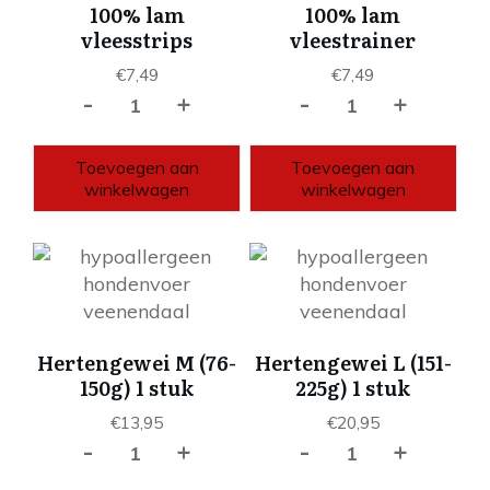
100% lam
100% lam
vleesstrips
vleestrainer
€
7,49
€
7,49
-
+
-
+
100%
100%
lam
lam
vleesstrips
vleestrainer
Toevoegen aan
Toevoegen aan
aantal
aantal
winkelwagen
winkelwagen
Hertengewei M (76-
Hertengewei L (151-
150g) 1 stuk
225g) 1 stuk
€
13,95
€
20,95
-
+
-
+
Hertengewei
Hertengewei
M
L