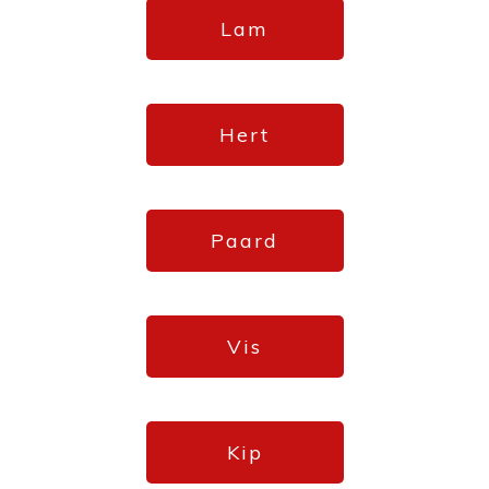
Lam
Hert
Paard
Vis
Kip