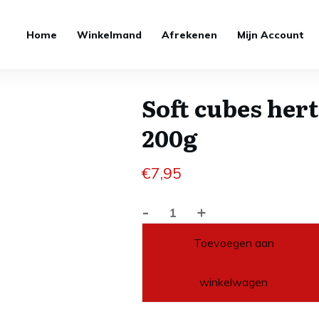
Home
Winkelmand
Afrekenen
Mijn Account
Soft cubes hert
200g
€
7,95
-
+
Soft
cubes
Toevoegen aan
hert
200g
winkelwagen
aantal