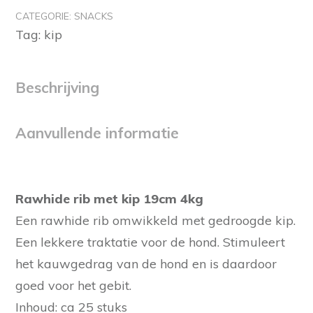
met
CATEGORIE:
SNACKS
kip
Tag:
kip
19cm
per
stuk
Beschrijving
aantal
Aanvullende informatie
Rawhide rib met kip 19cm 4kg
Een rawhide rib omwikkeld met gedroogde kip.
Een lekkere traktatie voor de hond. Stimuleert
het kauwgedrag van de hond en is daardoor
goed voor het gebit.
Inhoud: ca 25 stuks