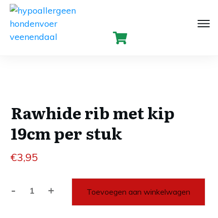
Rawhide rib met kip
19cm per stuk
€
3,95
-
+
Toevoegen aan winkelwagen
Rawhide
rib