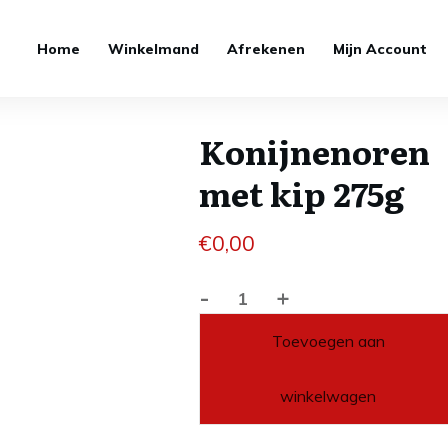
Home
Winkelmand
Afrekenen
Mijn Account
Konijnenoren
met kip 275g
€
0,00
-
+
Konijnenoren
met
Toevoegen aan
kip
275g
winkelwagen
aantal