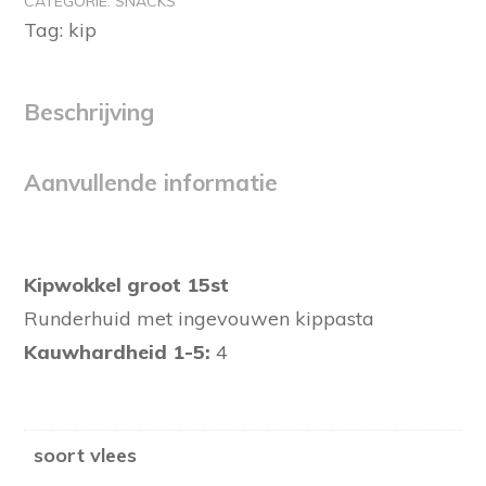
CATEGORIE:
SNACKS
aantal
Tag:
kip
Beschrijving
Aanvullende informatie
Kipwokkel groot 15st
Runderhuid met ingevouwen kippasta
Kauwhardheid 1-5:
4
soort vlees