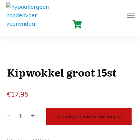
Kipwokkel groot 15st
€
17,95
-
+
Toevoegen aan winkelwagen
Kipwokkel
groot
15st