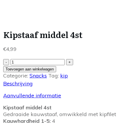
Kipstaaf middel 4st
€
4,99
Kipstaaf
-
+
middel
Toevoegen aan winkelwagen
4st
Categorie:
Snacks
Tag:
kip
aantal
Beschrijving
Aanvullende informatie
Kipstaaf middel 4st
Gedraaide kauwstaaf, omwikkeld met kipfilet
Kauwhardheid 1-5:
4