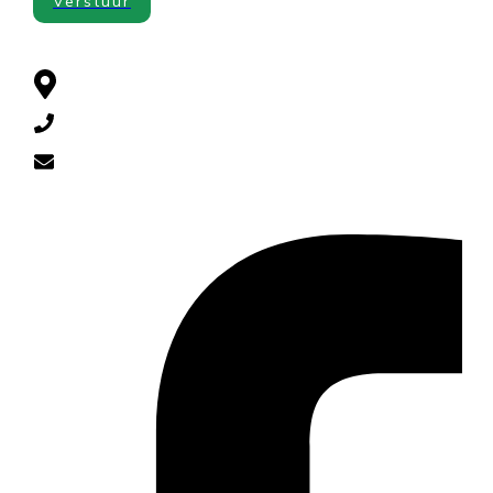
Verstuur
CONTACT
Cuneraweg 385 , 3911 RL Rhenen
0318-521790
diervoeders@yahoo.com
SOCIAL