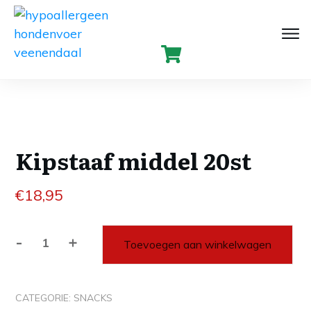
Kipstaaf middel 20st
€
18,95
-
+
Toevoegen aan winkelwagen
Kipstaaf
middel
20st
CATEGORIE:
SNACKS
aantal