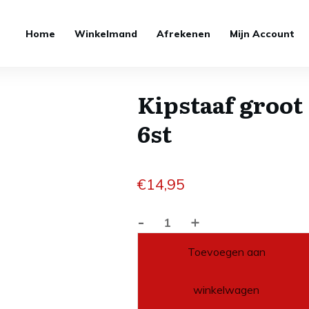
Home
Winkelmand
Afrekenen
Mijn Account
Kipstaaf groot
6st
€
14,95
-
+
Kipstaaf
groot
Toevoegen aan
6st
aantal
winkelwagen