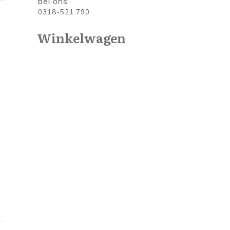
bel ons
0318-521 790
Winkelwagen