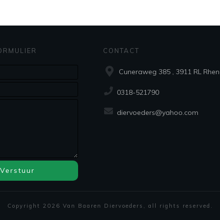
ORMULIER
CONTACT
Cuneraweg 385 , 3911 RL Rhen
0318-521790
diervoeders@yahoo.com
Verstuur
Copyright
2026
Van Baaren Diervoeders
, all rights reserved.