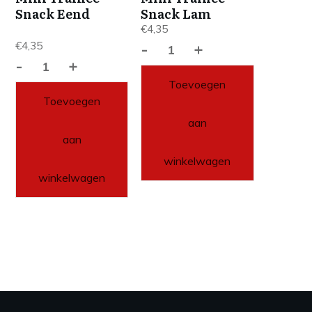
Snack Eend
Snack Lam
€
4,35
€
4,35
-
+
Dr.
-
+
Dr.
Clauder
Toevoegen
Clauder
´s
Toevoegen
´s
Mini
aan
Mini
Trainee
aan
Trainee
Snack
Snack
Lam
winkelwagen
Eend
winkelwagen
aantal
aantal