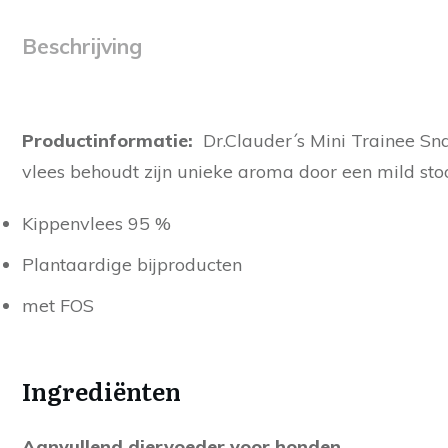
Beschrijving
Productinformatie:
Dr.Clauder´s Mini Trainee Sna
vlees behoudt zijn unieke aroma door een mild sto
Kippenvlees 95 %
Plantaardige bijproducten
met FOS
Ingrediënten
Aanvullend diervoeder voor honden
.