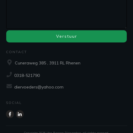
Verstuur
CONTACT
Cuneraweg 385 , 3911 RL Rhenen
0318-521790
diervoeders@yahoo.com
SOCIAL
Copyright
2026
Van Baaren Diervoeders
, all rights reserved.