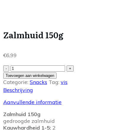
Zalmhuid 150g
€
6,99
Zalmhuid
-
+
150g
Toevoegen aan winkelwagen
aantal
Categorie:
Snacks
Tag:
vis
Beschrijving
Aanvullende informatie
Zalmhuid 150g
gedroogde zalmhuid
Kauwhardheid 1-5:
2