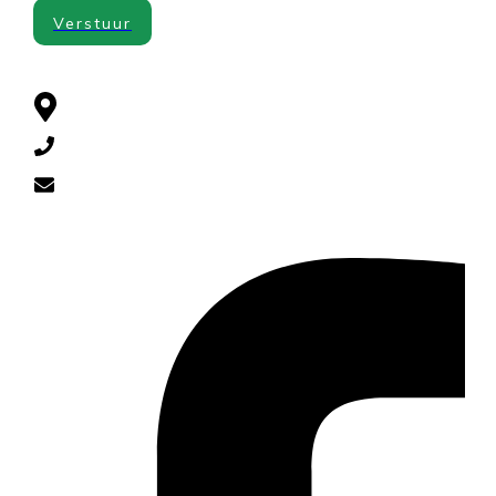
Verstuur
CONTACT
Cuneraweg 385 , 3911 RL Rhenen
0318-521790
diervoeders@yahoo.com
SOCIAL