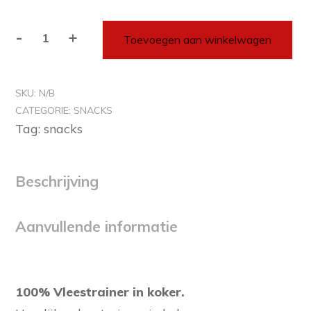
-
+
Toevoegen aan winkelwagen
100%
Vleestrainer
aantal
SKU:
N/B
CATEGORIE:
SNACKS
Tag:
snacks
Beschrijving
Aanvullende informatie
100% Vleestrainer in koker.