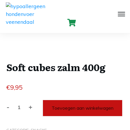
Soft cubes zalm 400g
€
9,95
-
+
Toevoegen aan winkelwagen
Soft
cubes
zalm