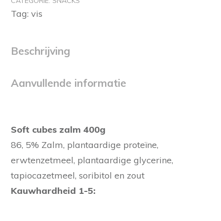
CATEGORIE:
SNACKS
400g
Tag:
vis
aantal
Beschrijving
Aanvullende informatie
Soft cubes zalm 400g
86, 5% Zalm, plantaardige proteïne,
erwtenzetmeel, plantaardige glycerine,
tapiocazetmeel, soribitol en zout
Kauwhardheid 1-5: