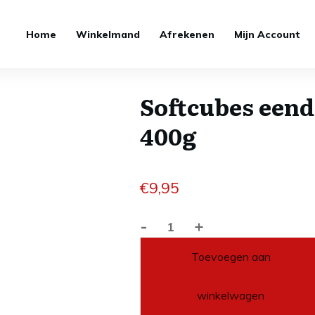
Home
Winkelmand
Afrekenen
Mijn Account
Softcubes eend
400g
€
9,95
-
+
Softcubes
eend
Toevoegen aan
400g
aantal
winkelwagen