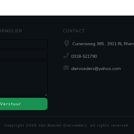
ORMULIER
CONTACT
Cuneraweg 385 , 3911 RL Rhen
0318-521790
diervoeders@yahoo.com
Verstuur
Copyright
2026
Van Baaren Diervoeders
, all rights reserved.