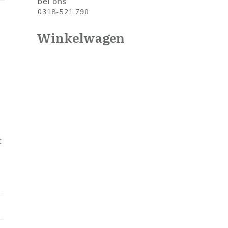
bel ons
0318-521 790
Winkelwagen
t