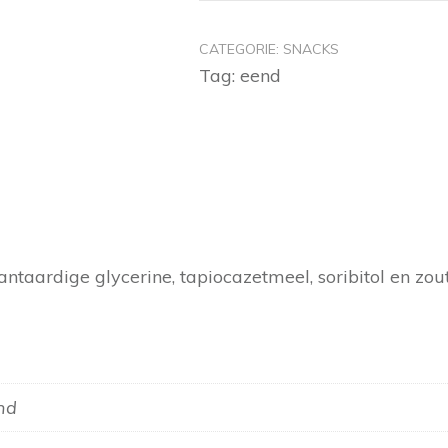
CATEGORIE:
SNACKS
Tag:
eend
ntaardige glycerine, tapiocazetmeel, soribitol en zou
end