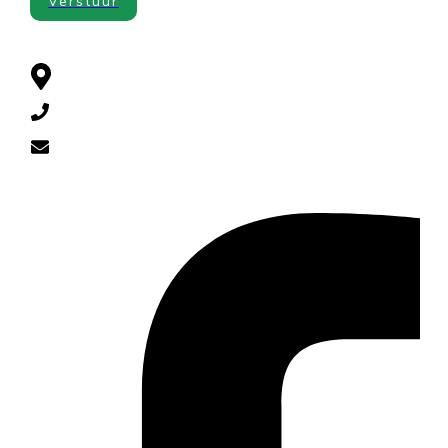
Verstuur
CONTACT
Cuneraweg 385 , 3911 RL Rhenen
0318-521790
diervoeders@yahoo.com
SOCIAL