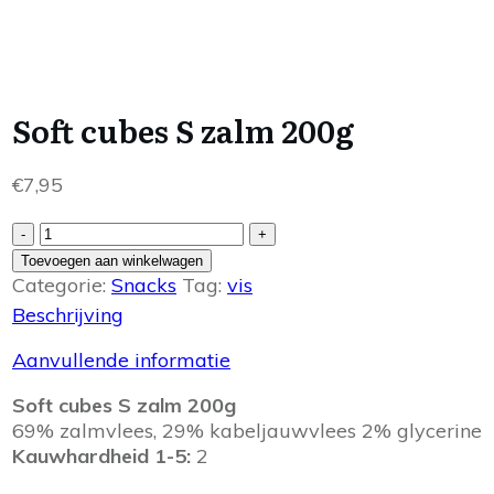
Soft cubes S zalm 200g
€
7,95
Soft
-
+
cubes
Toevoegen aan winkelwagen
S
Categorie:
Snacks
Tag:
vis
zalm
Beschrijving
200g
aantal
Aanvullende informatie
Soft cubes S zalm 200g
69% zalmvlees, 29% kabeljauwvlees 2% glycerine
Kauwhardheid 1-5:
2