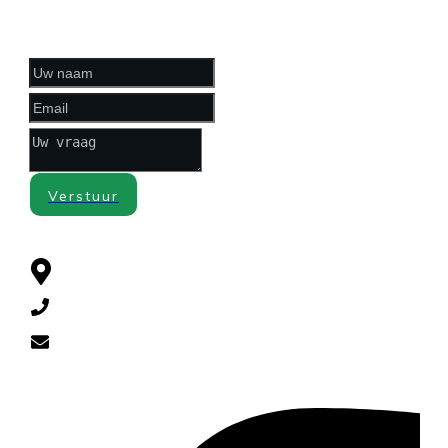
CONTACTFORMULIER
Verstuur
CONTACT
Cuneraweg 385 , 3911 RL Rhenen
0318-521790
diervoeders@yahoo.com
SOCIAL