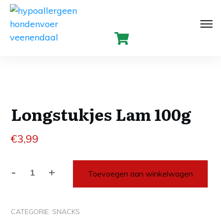
Longstukjes Lam 100g
€
3,99
-
+
Toevoegen aan winkelwagen
Longstukjes
Lam
100g
CATEGORIE:
SNACKS
aantal