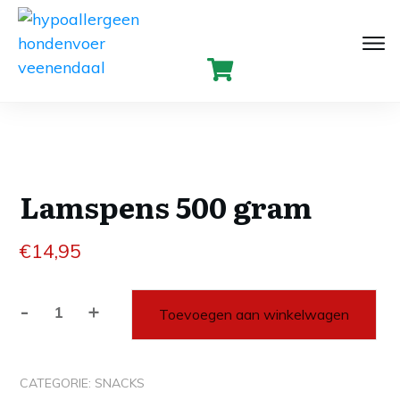
Lamspens 500 gram
€
14,95
-
+
Toevoegen aan winkelwagen
Lamspens
500
gram
CATEGORIE:
SNACKS
aantal