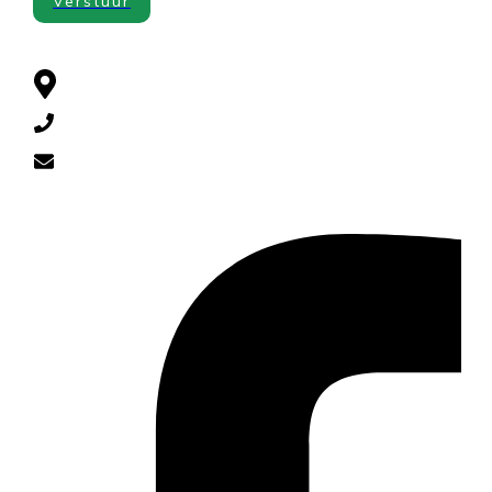
Verstuur
CONTACT
Cuneraweg 385 , 3911 RL Rhenen
0318-521790
diervoeders@yahoo.com
SOCIAL