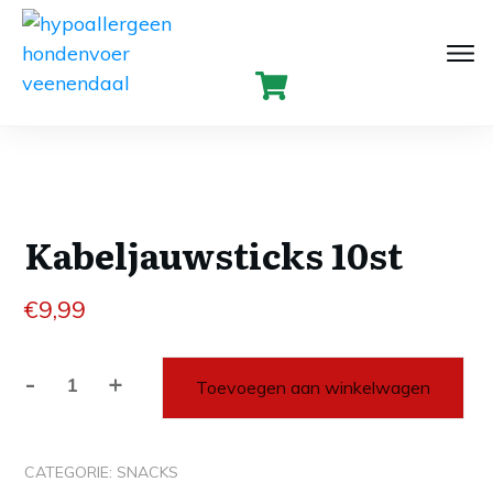
Kabeljauwsticks 10st
€
9,99
-
+
Toevoegen aan winkelwagen
Kabeljauwsticks
10st
aantal
CATEGORIE:
SNACKS