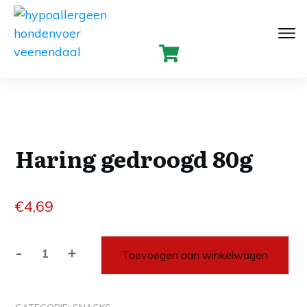
Haring gedroogd 80g
€
4,69
-
+
Toevoegen aan winkelwagen
Haring
gedroogd
80g