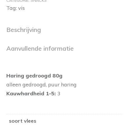
CATEGORIE:
SNACKS
aantal
Tag:
vis
Beschrijving
Aanvullende informatie
Haring gedroogd 80g
alleen gedroogd, puur haring
Kauwhardheid 1-5:
3
soort vlees