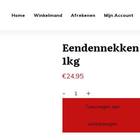
Home
Winkelmand
Afrekenen
Mijn Account
Eendennekken
1kg
€
24,95
-
+
Eendennekken
1kg
Toevoegen aan
aantal
winkelwagen