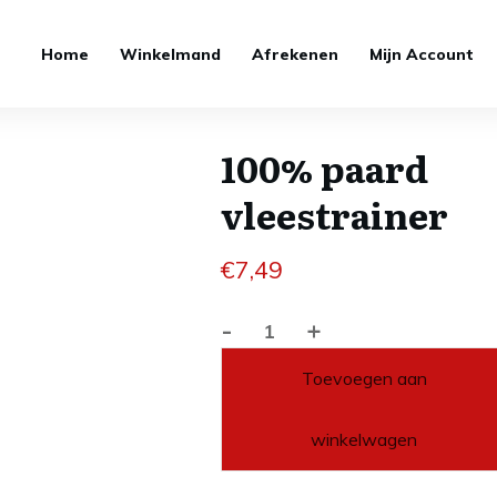
Home
Winkelmand
Afrekenen
Mijn Account
100% paard
vleestrainer
€
7,49
-
+
100%
paard
Toevoegen aan
vleestrainer
aantal
winkelwagen