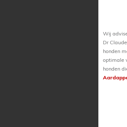
Wij advis
Dr Claude
honden me
optimale 
honden di
Aardappe