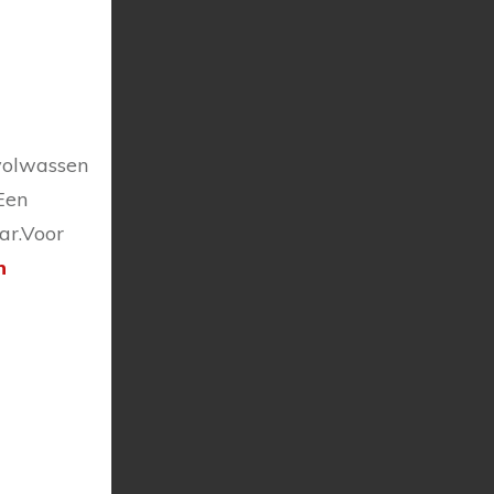
 volwassen
Een
ar.Voor
n