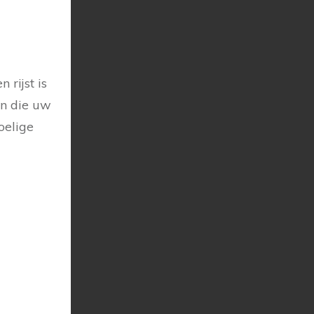
rijst is
en die uw
oelige