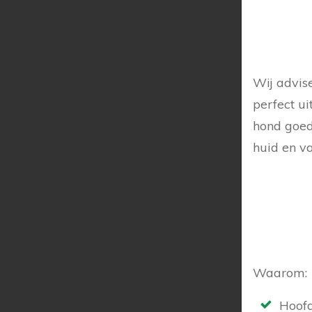
Wij advis
perfect ui
hond goed
huid en va
Waarom:
Hoof