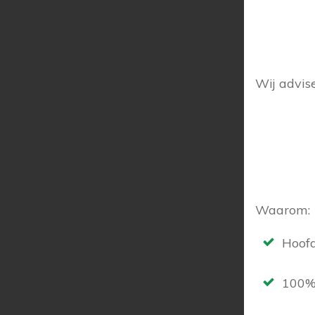
Wij advis
Waarom:
Hoof
100% 