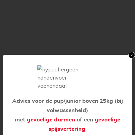
x
Advies voor de pup/junior boven 25kg (bij
volwassenheid)
met
gevoelige darmen
of een
gevoelige
spijsvertering